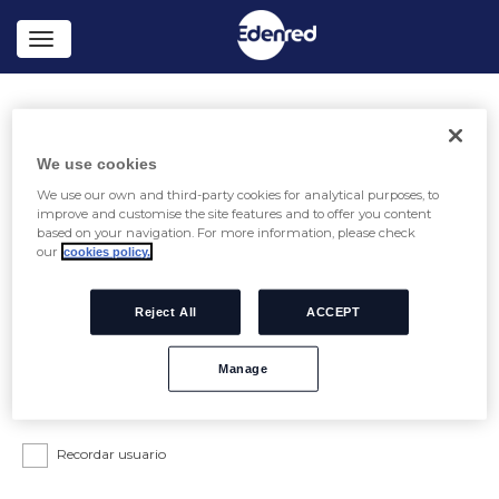
ACCEDER A TU ÁREA PRIVADA DE EDENRED
We use cookies
We use our own and third-party cookies for analytical purposes, to
¡RECUERDA! Debes crear una nueva cuenta para acceder. »
improve and customise the site features and to offer you content
Date de alta aquí
based on your navigation. For more information, please check
our
cookies policy.
USUARIO
Reject All
ACCEPT
CONTRASEÑA
Manage
Recordar usuario